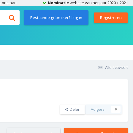
t ons aan
Nominatie
website van het jaar 2020 + 2021
Bestaande gebruiker? Log in
Registreren
Alle activiteit
Delen
Volgers
0