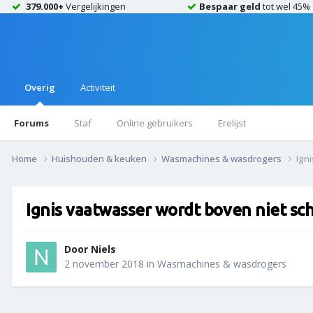
379.000+
Vergelijkingen
Bespaar geld
tot wel 45%
Overig
Activiteit
Forums
Staf
Online gebruikers
Erelijst
Home
Huishouden & keuken
Wasmachines & wasdrogers
Ign
Ignis vaatwasser wordt boven niet sc
Door
Niels
2 november 2018
in
Wasmachines & wasdrogers