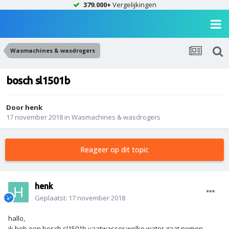
379.000+
Vergelijkingen
Wasmachines & wasdrogers
bosch sl1501b
Door
henk
17 november 2018
in
Wasmachines & wasdrogers
Reageer op dit topic
henk
Geplaatst:
17 november 2018
hallo,
ik heb een bosch sl1501b vaatwasser welke water gaat nemen