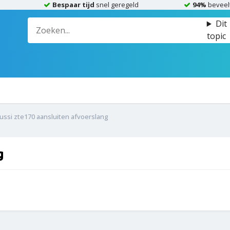
Bespaar tijd
snel geregeld
94%
beveel
Dit
topic
ussi zte170 aansluiten afvoerslang
g