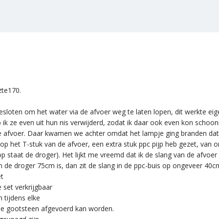
zte170.
gesloten om het water via de afvoer weg te laten lopen, dit werkte e
 ik ze even uit hun nis verwijderd, zodat ik daar ook even kon schoo
 de afvoer. Daar kwamen we achter omdat het lampje ging branden dat
ik op het T-stuk van de afvoer, een extra stuk ppc pijp heb gezet, va
staat de droger). Het lijkt me vreemd dat ik de slang van de afvoer 
n de droger 75cm is, dan zit de slang in de ppc-buis op ongeveer 40c
et
e set verkrijgbaar
 tijdens elke
 de gootsteen afgevoerd kan worden.