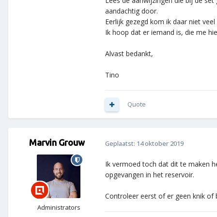
Lees de aanwijzingen die bij de set
aandachtig door.
Eerlijk gezegd kom ik daar niet veel
Ik hoop dat er iemand is, die me hi
Alvast bedankt,
Tino
Quote
Marvin Grouw
Geplaatst:
14 oktober 2019
Ik vermoed toch dat dit te maken h
opgevangen in het reservoir.
Controleer eerst of er geen knik of 
Administrators