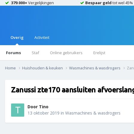
379.000+
Vergelijkingen
Bespaar geld
tot wel 45%
Overig
Activiteit
Forums
Staf
Online gebruikers
Erelijst
Home
Huishouden & keuken
Wasmachines & wasdrogers
Zan
Zanussi zte170 aansluiten afvoerslan
Door
Tino
13 oktober 2019
in
Wasmachines & wasdrogers