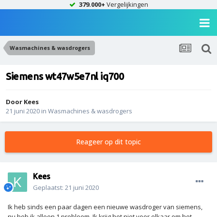
379.000+
Vergelijkingen
Wasmachines & wasdrogers
Siemens wt47w5e7nl iq700
Door
Kees
21 juni 2020
in
Wasmachines & wasdrogers
Reageer op dit topic
Kees
Geplaatst:
21 juni 2020
Ik heb sinds een paar dagen een nieuwe wasdroger van siemens,
nu heb ik alleen 1 probleem. Ik krijg het niet voor elkaar om het