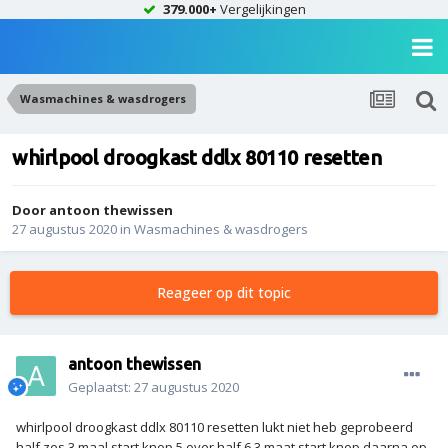
379.000+
Vergelijkingen
Wasmachines & wasdrogers
whirlpool droogkast ddlx 80110 resetten
Door
antoon thewissen
27 augustus 2020
in
Wasmachines & wasdrogers
Reageer op dit topic
antoon thewissen
Geplaatst:
27 augustus 2020
whirlpool droogkast ddlx 80110 resetten lukt niet heb geprobeerd
half zes 3 maal start knop 5 over half 6 3 maat start knop daarna op