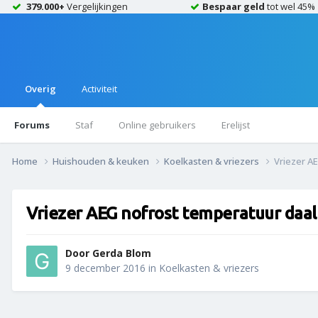
379.000+
Vergelijkingen
Bespaar geld
tot wel 45%
Overig
Activiteit
Forums
Staf
Online gebruikers
Erelijst
Home
Huishouden & keuken
Koelkasten & vriezers
Vriezer A
Vriezer AEG nofrost temperatuur daal
Door
Gerda Blom
9 december 2016
in
Koelkasten & vriezers