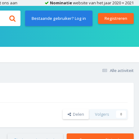
t ons aan
Nominatie
website van het jaar 2020 + 2021
Bestaande gebruiker? Log in
Registreren
Alle activiteit
Delen
Volgers
0