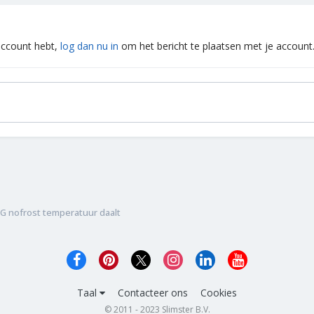
 account hebt,
log dan nu in
om het bericht te plaatsen met je account
EG nofrost temperatuur daalt
Taal
Contacteer ons
Cookies
© 2011 - 2023 Slimster B.V.