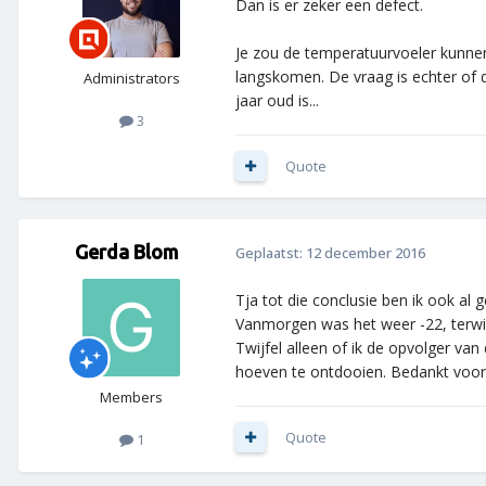
Dan is er zeker een defect.
Je zou de temperatuurvoeler kunnen
langskomen. De vraag is echter of d
Administrators
jaar oud is...
3
Quote
Gerda Blom
Geplaatst:
12 december 2016
Tja tot die conclusie ben ik ook al 
Vanmorgen was het weer -22, terwijl 
Twijfel alleen of ik de opvolger v
hoeven te ontdooien. Bedankt voo
Members
Quote
1