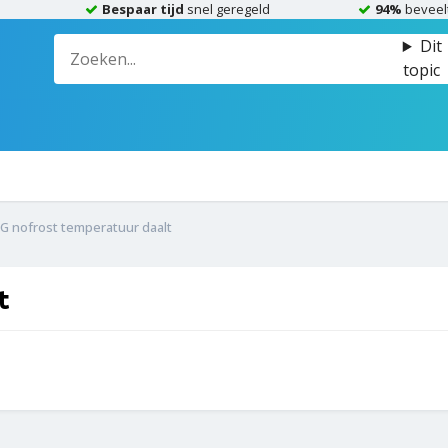
Bespaar tijd
snel geregeld
94%
beveel
Dit
topic
EG nofrost temperatuur daalt
t