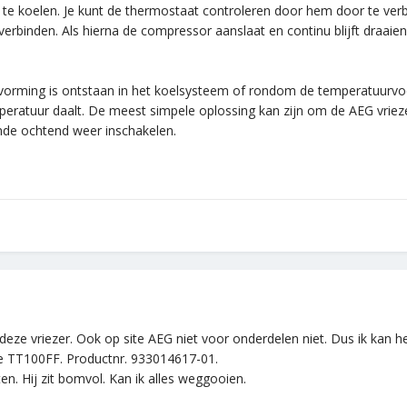
 koelen. Je kunt de thermostaat controleren door hem door te verbi
 verbinden. Als hierna de compressor aanslaat en continu blijft draai
svorming is ontstaan in het koelsysteem of rondom de temperatuurvoe
eratuur daalt. De meest simpele oplossing kan zijn om de AEG vriez
ende ochtend weer inschakelen.
eze vriezer. Ook op site AEG niet voor onderdelen niet. Dus ik kan het
pe TT100FF. Productnr. 933014617-01.
ten. Hij zit bomvol. Kan ik alles weggooien.