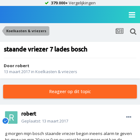
379.000+
Vergelijkingen
Koelkasten & vriezers
staande vriezer 7 lades bosch
Door
robert
13 maart 2017
in
Koelkasten & vriezers
Reageer op dit topic
robert
Geplaatst:
13 maart 2017
g morgen mijn bosch staande vriezer begon ineens alarm te geven
hij ging van min 20 naar 0 en nu vriest hij niet meer wat kan de