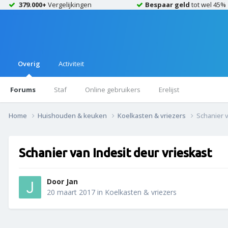
379.000+
Vergelijkingen
Bespaar geld
tot wel 45%
Overig
Activiteit
Forums
Staf
Online gebruikers
Erelijst
Home
Huishouden & keuken
Koelkasten & vriezers
Schanier v
Schanier van Indesit deur vrieskast
Door
Jan
20 maart 2017
in
Koelkasten & vriezers