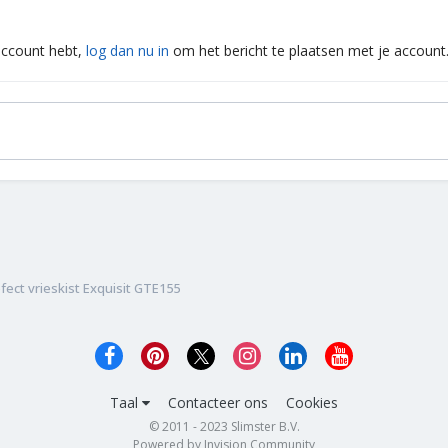
 account hebt,
log dan nu in
om het bericht te plaatsen met je account
fect vrieskist Exquisit GTE155
Taal
Contacteer ons
Cookies
© 2011 - 2023 Slimster B.V.
Powered by Invision Community