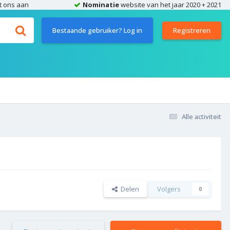
t ons aan
Nominatie
website van het jaar 2020 + 2021
Bestaande gebruiker? Log in
Registreren
Alle activiteit
Delen
Volgers
0