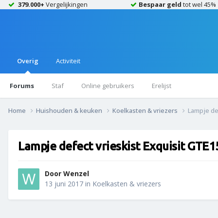
379.000+
Vergelijkingen
Bespaar geld
tot wel 45%
Overig
Activiteit
Forums
Staf
Online gebruikers
Erelijst
Home
Huishouden & keuken
Koelkasten & vriezers
Lampje de
Lampje defect vrieskist Exquisit GTE1
Door
Wenzel
13 juni 2017
in
Koelkasten & vriezers