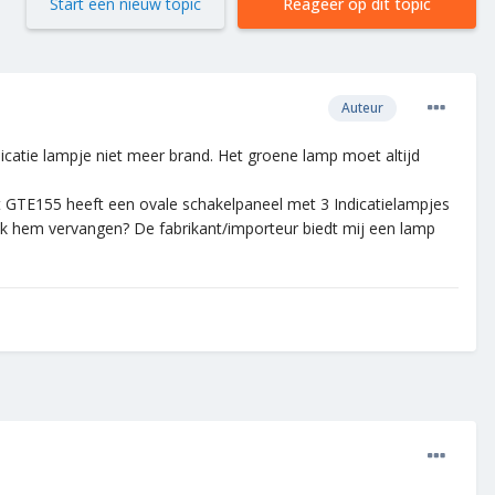
Start een nieuw topic
Reageer op dit topic
Auteur
dicatie lampje niet meer brand. Het groene lamp moet altijd
st GTE155 heeft een ovale schakelpaneel met 3 Indicatielampjes
ik hem vervangen? De fabrikant/importeur biedt mij een lamp