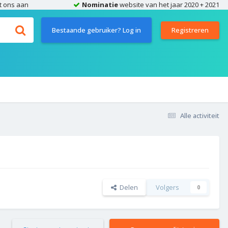
t ons aan
Nominatie
website van het jaar 2020 + 2021
Bestaande gebruiker? Log in
Registreren
Alle activiteit
Delen
Volgers
0