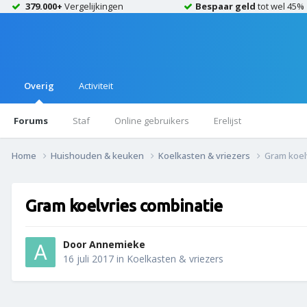
379.000+
Vergelijkingen
Bespaar geld
tot wel 45%
Overig
Activiteit
Forums
Staf
Online gebruikers
Erelijst
Home
Huishouden & keuken
Koelkasten & vriezers
Gram koel
Gram koelvries combinatie
Door
Annemieke
16 juli 2017
in
Koelkasten & vriezers