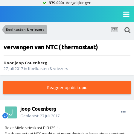
379.000+
Vergelijkingen
Koelkasten & vriezers
vervangen van NTC ( thermostaat)
Door
joop Couenberg
27 juli 2017
in
Koelkasten & vriezers
Reageer op dit topic
joop Couenberg
Geplaatst:
27 juli 2017
Bezit Miele vrieskast F1312S-1.
De thermostaat,NTC werkt niet meer derhalve kast vriest constant