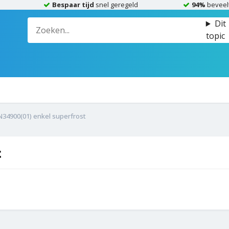
Bespaar tijd
snel geregeld
94%
beveel
Dit
topic
34900(01) enkel superfrost
t