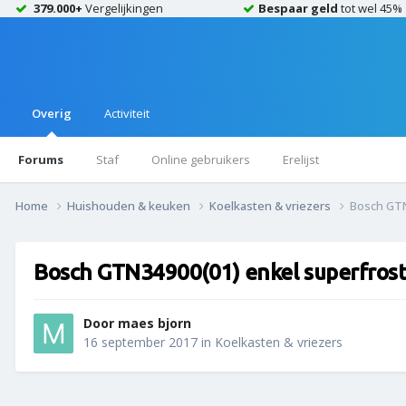
379.000+
Vergelijkingen
Bespaar geld
tot wel 45%
Overig
Activiteit
Forums
Staf
Online gebruikers
Erelijst
Home
Huishouden & keuken
Koelkasten & vriezers
Bosch GTN
Bosch GTN34900(01) enkel superfros
Door
maes bjorn
16 september 2017
in
Koelkasten & vriezers