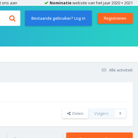
t ons aan
Nominatie
website van het jaar 2020 + 2021
Bestaande gebruiker? Log in
Registreren
Alle activiteit
Delen
Volgers
0