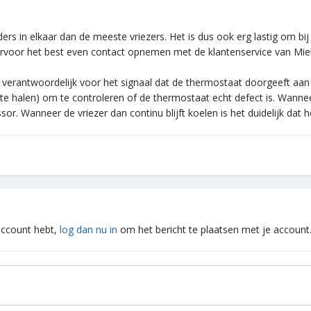
ders in elkaar dan de meeste vriezers. Het is dus ook erg lastig om b
hiervoor het best even contact opnemen met de klantenservice van Miel
d verantwoordelijk voor het signaal dat de thermostaat doorgeeft a
s te halen) om te controleren of de thermostaat echt defect is. Wan
r. Wanneer de vriezer dan continu blijft koelen is het duidelijk dat h
 account hebt,
log dan nu in
om het bericht te plaatsen met je account