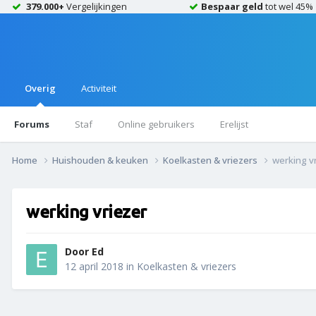
379.000+
Vergelijkingen
Bespaar geld
tot wel 45%
Overig
Activiteit
Forums
Staf
Online gebruikers
Erelijst
Home
Huishouden & keuken
Koelkasten & vriezers
werking v
werking vriezer
Door
Ed
12 april 2018
in
Koelkasten & vriezers