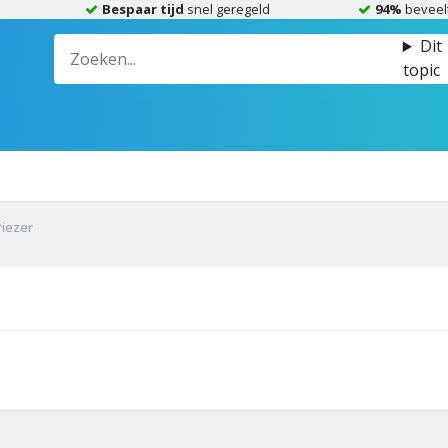
Bespaar tijd
snel geregeld
94%
beveel
Dit
topic
riezer