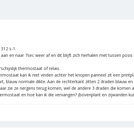
1312 s-1.
t aan en naar 7sec weer af en dit blijft zich herhalen met tussen posi
chijnlijk thermostaat of relais.
ermostaat kan ik niet vinden achter het knopen panneel zit een printp
wart, blauw normale dikte. Aan de rechterkant zitten 2 draden blauw e
maar zie ze nergens terug komen, wel de andere 3 draden die komen a
 thermostaat en hoe kan ik die vervangen? (bovenplant en zijwanden kun