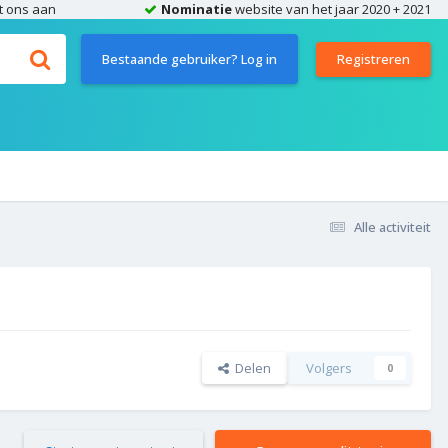
t ons aan
Nominatie
website van het jaar 2020 + 2021
Bestaande gebruiker? Log in
Registreren
Alle activiteit
Delen
Volgers
0