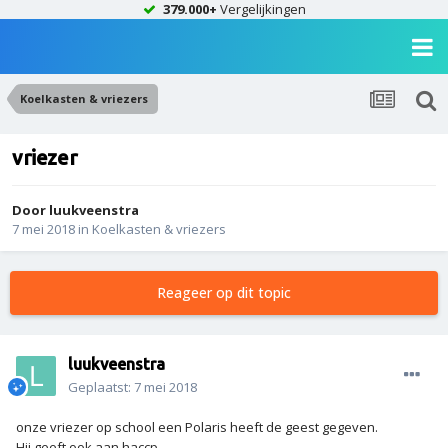
379.000+
Vergelijkingen
Koelkasten & vriezers
vriezer
Door
luukveenstra
7 mei 2018
in
Koelkasten & vriezers
Reageer op dit topic
luukveenstra
Geplaatst:
7 mei 2018
onze vriezer op school een Polaris heeft de geest gegeven.
Hij geeft ook aan haccp.