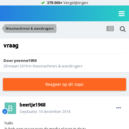
379.000+
Vergelijkingen
Wasmachines & wasdrogers
vraag
Door
yvonne1959
28 maart 2019
in
Wasmachines & wasdrogers
Reageer op dit topic
beertje1968
Geplaatst:
10 december 2014
hallo
ik heb een vraag over de media player in de tv