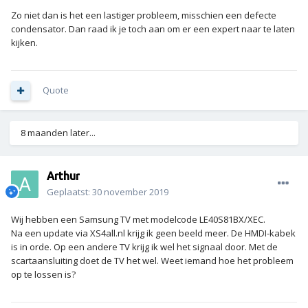
Zo niet dan is het een lastiger probleem, misschien een defecte
condensator. Dan raad ik je toch aan om er een expert naar te laten
kijken.
Quote
8 maanden later...
Arthur
Geplaatst:
30 november 2019
Wij hebben een Samsung TV met modelcode LE40S81BX/XEC.
Na een update via XS4all.nl krijg ik geen beeld meer. De HMDI-kabek
is in orde. Op een andere TV krijg ik wel het signaal door. Met de
scartaansluiting doet de TV het wel. Weet iemand hoe het probleem
op te lossen is?