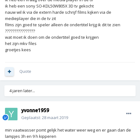
ik heb een sony SO-KDL50W805X 3D tv gekocht
nauw wil ik via de extern harde schrijf films kijken via de
medieplayer die in de tv zit
films zijn goed te speler alleen de ondertitel krijg ik dit te zien
????????????????
wat moet ik doen om de ondertitel goed te krijgen
het zijn mkv files
groetjes kees
Quote
4 jaren later...
yvonne1959
Geplaatst:
28 maart 2019
min vaatwasser pomt gelijk het water weer weg en er gaan dan de
lampjes 3h en 9 h kipperen