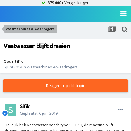
379.000+
Vergelijkingen
Wasmachines & wasdrogers
Vaatwasser blijft draaien
Door
Sifik
6 juni 2019
in
Wasmachines & wasdrogers
Reageer op dit topic
Sifik
Geplaatst:
6 juni 2019
Hallo, ik heb vastwasser bosch type SL6P1B, de machine blijft
draaien met water toevoer lampje is aan! Uitzetten knopje reageert