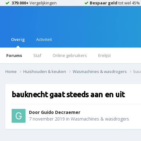
379.000+
Vergelijkingen
Bespaar geld
tot wel 45%
Overig
Activiteit
Forums
Staf
Online gebruikers
Erelijst
Home
Huishouden & keuken
Wasmachines & wasdrogers
bau
bauknecht gaat steeds aan en uit
Door
Guido Decraemer
7 november 2019
in
Wasmachines & wasdrogers