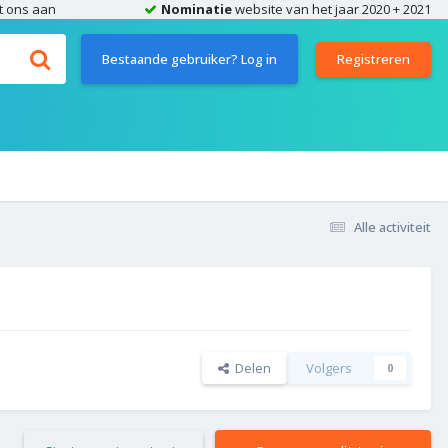
t ons aan
Nominatie
website van het jaar 2020 + 2021
Bestaande gebruiker? Log in
Registreren
Alle activiteit
Delen
Volgers
0