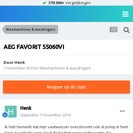
379.000+
Vergelijkingen
Wasmachines & wasdrogers
AEG FAVORIT 55060VI
Door
Henk
7 november 2019
in
Wasmachines & wasdrogers
Reageer op dit topic
Henk
Geplaatst:
7 november 2019
Ik heb bemerkt dat mijn vaatwasser overstroomt ook al pomp ik hem
leeg, na enkele uren staat de bodem weer onder water. Na