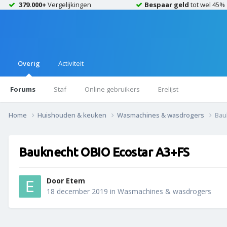
379.000+
Vergelijkingen
Bespaar geld
tot wel 45%
Overig
Activiteit
Forums
Staf
Online gebruikers
Erelijst
Home
Huishouden & keuken
Wasmachines & wasdrogers
Bau
Bauknecht OBIO Ecostar A3+FS
Door
Etem
18 december 2019
in
Wasmachines & wasdrogers