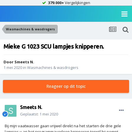
379.000+
Vergelijkingen
Wasmachines & wasdrogers
Mieke G 1023 SCU lampjes knipperen.
Door
Smeets N.
1 mei 2020
in
Wasmachines & wasdrogers
Reageer op dit topic
Smeets N.
Geplaatst:
1 mei 2020
Bij mijn vaatwasser gaan vrijwel direkt na het starten de drie gele
lampjes v an het programmaverloop knipperen terwijl hij pompt.