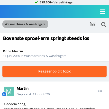
379.000+
Vergelijkingen
Wasmachines & wasdrogers
Bovenste sproei-arm springt steeds los
Door
Martin
11 juni 2020
in
Wasmachines & wasdrogers
Reageer op dit topic
Martin
Geplaatst:
11 juni 2020
Goedemiddag,
ben in het bezit van een AEG vaatwasser. Na ca. 40 seconden