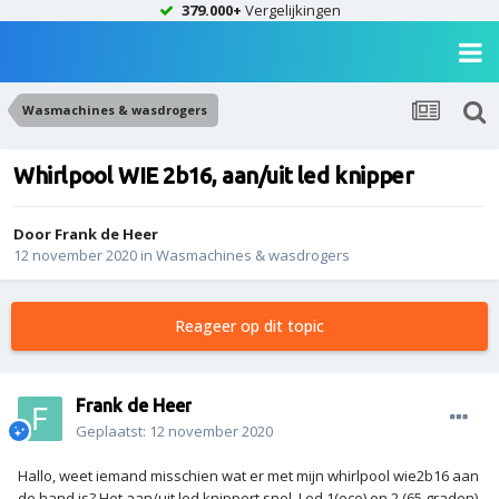
379.000+
Vergelijkingen
Wasmachines & wasdrogers
Whirlpool WIE 2b16, aan/uit led knipper
Door
Frank de Heer
12 november 2020
in
Wasmachines & wasdrogers
Reageer op dit topic
Frank de Heer
Geplaatst:
12 november 2020
Hallo, weet iemand misschien wat er met mijn whirlpool wie2b16 aan
de hand is? Het aan/uit led knippert snel. Led 1(eco) en 2 (65 graden)