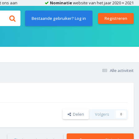
t ons aan
Nominatie
website van het jaar 2020 + 2021
Bestaande gebruiker? Log in
Registreren
Alle activiteit
Delen
Volgers
0