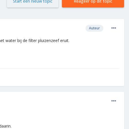
Start een nieuw topic
Reageer op dit topic
Auteur
ater bij de filter pluizenzeef eruit.
daarin.