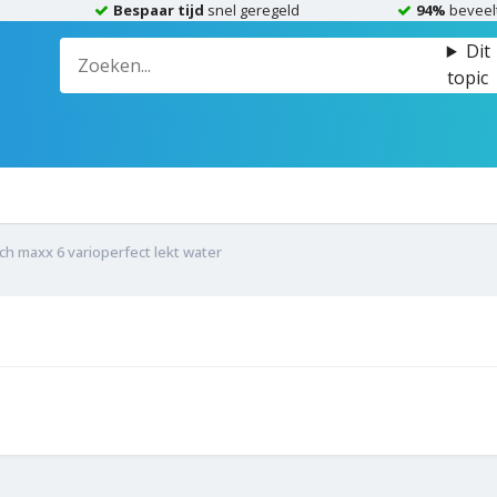
Bespaar tijd
snel geregeld
94%
beveel
Dit
topic
ch maxx 6 varioperfect lekt water