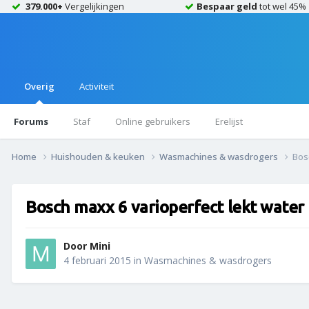
379.000+
Vergelijkingen
Bespaar geld
tot wel 45%
Overig
Activiteit
Forums
Staf
Online gebruikers
Erelijst
Home
Huishouden & keuken
Wasmachines & wasdrogers
Bos
Bosch maxx 6 varioperfect lekt water
Door
Mini
4 februari 2015
in
Wasmachines & wasdrogers