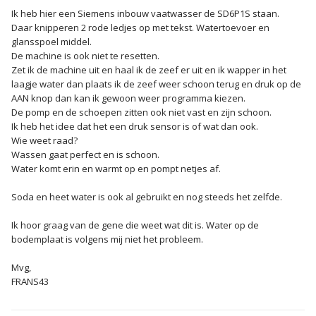
Ik heb hier een Siemens inbouw vaatwasser de SD6P1S staan.
Daar knipperen 2 rode ledjes op met tekst. Watertoevoer en
glansspoel middel.
De machine is ook niet te resetten.
Zet ik de machine uit en haal ik de zeef er uit en ik wapper in het
laagje water dan plaats ik de zeef weer schoon terug en druk op de
AAN knop dan kan ik gewoon weer programma kiezen.
De pomp en de schoepen zitten ook niet vast en zijn schoon.
Ik heb het idee dat het een druk sensor is of wat dan ook.
Wie weet raad?
Wassen gaat perfect en is schoon.
Water komt erin en warmt op en pompt netjes af.
Soda en heet water is ook al gebruikt en nog steeds het zelfde.
Ik hoor graag van de gene die weet wat dit is. Water op de
bodemplaat is volgens mij niet het probleem.
Mvg,
FRANS43