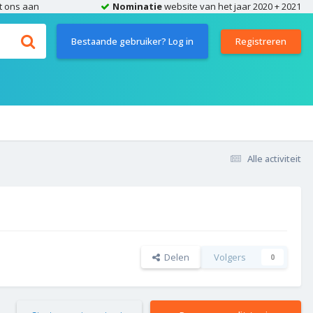
t ons aan
Nominatie
website van het jaar 2020 + 2021
Bestaande gebruiker? Log in
Registreren
Alle activiteit
Delen
Volgers
0