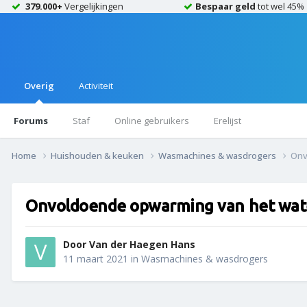
379.000+
Vergelijkingen
Bespaar geld
tot wel 45%
Overig
Activiteit
Forums
Staf
Online gebruikers
Erelijst
Home
Huishouden & keuken
Wasmachines & wasdrogers
Onv
Onvoldoende opwarming van het wat
Door
Van der Haegen Hans
11 maart 2021
in
Wasmachines & wasdrogers