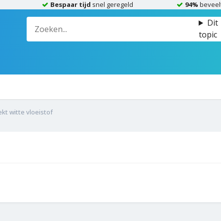
Bespaar tijd
snel geregeld
94%
beveel
Dit
topic
ekt witte vloeistof