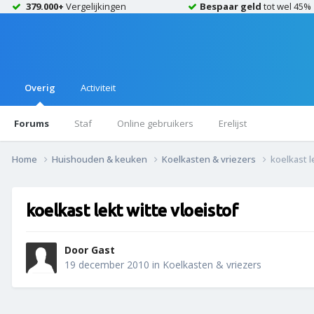
379.000+
Vergelijkingen
Bespaar geld
tot wel 45%
Overig
Activiteit
Forums
Staf
Online gebruikers
Erelijst
Home
Huishouden & keuken
Koelkasten & vriezers
koelkast l
koelkast lekt witte vloeistof
Door Gast
19 december 2010
in
Koelkasten & vriezers