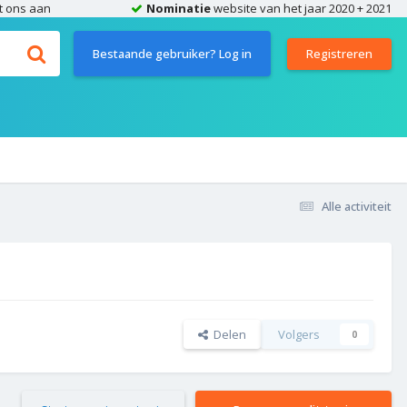
t ons aan
Nominatie
website van het jaar 2020 + 2021
Bestaande gebruiker? Log in
Registreren
Alle activiteit
Delen
Volgers
0