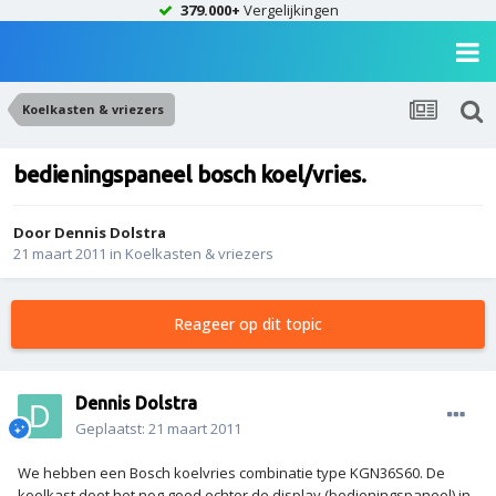
379.000+
Vergelijkingen
Koelkasten & vriezers
bedieningspaneel bosch koel/vries.
Door
Dennis Dolstra
21 maart 2011
in
Koelkasten & vriezers
Reageer op dit topic
Dennis Dolstra
Geplaatst:
21 maart 2011
We hebben een Bosch koelvries combinatie type KGN36S60. De
koelkast doet het nog goed echter de display (bedieningspaneel) in