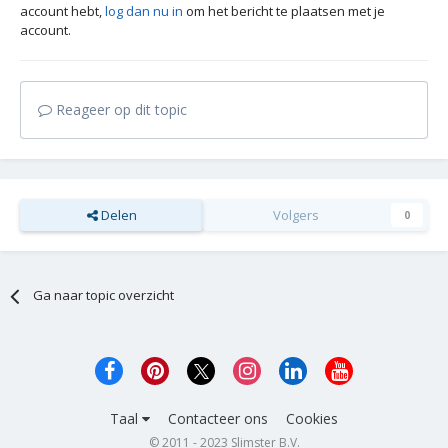
account hebt,
log dan nu in
om het bericht te plaatsen met je
account.
Reageer op dit topic
Delen
Volgers
0
Ga naar topic overzicht
Taal
Contacteer ons
Cookies
© 2011 - 2023 Slimster B.V.