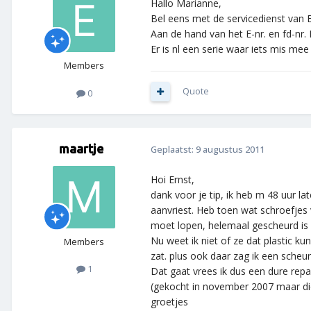
Hallo Marianne,
Bel eens met de servicedienst van
Aan de hand van het E-nr. en fd-nr. 
Er is nl een serie waar iets mis mee is
Members
Quote
0
maartje
Geplaatst:
9 augustus 2011
Hoi Ernst,
dank voor je tip, ik heb m 48 uur l
aanvriest. Heb toen wat schroefjes
moet lopen, helemaal gescheurd is 
Nu weet ik niet of ze dat plastic k
Members
zat. plus ook daar zag ik een scheur 
1
Dat gaat vrees ik dus een dure repa
(gekocht in november 2007 maar di
groetjes