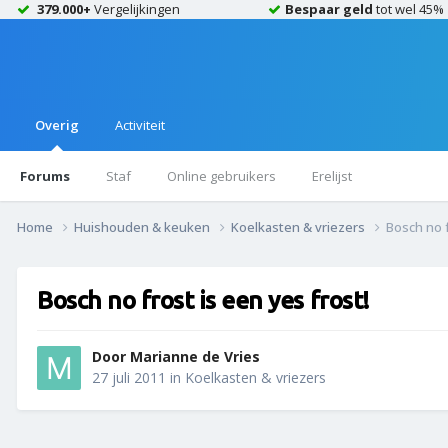
379.000+
Vergelijkingen
Bespaar geld
tot wel 45%
Overig
Activiteit
Forums
Staf
Online gebruikers
Erelijst
Home
Huishouden & keuken
Koelkasten & vriezers
Bosch no f
Bosch no frost is een yes frost!
Door
Marianne de Vries
27 juli 2011
in
Koelkasten & vriezers