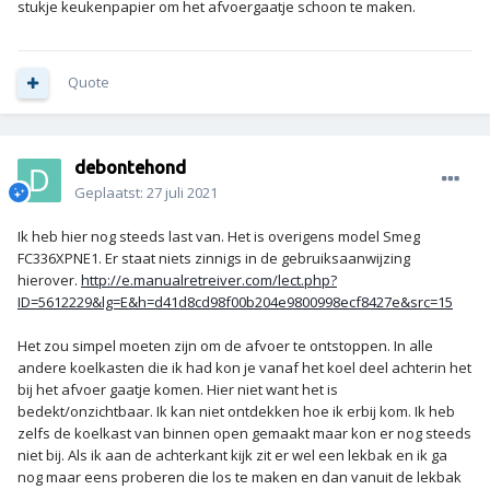
stukje keukenpapier om het afvoergaatje schoon te maken.
Quote
debontehond
Geplaatst:
27 juli 2021
Ik heb hier nog steeds last van. Het is overigens model Smeg
FC336XPNE1. Er staat niets zinnigs in de gebruiksaanwijzing
hierover.
http://e.manualretreiver.com/lect.php?
ID=5612229&lg=E&h=d41d8cd98f00b204e9800998ecf8427e&src=15
Het zou simpel moeten zijn om de afvoer te ontstoppen. In alle
andere koelkasten die ik had kon je vanaf het koel deel achterin het
bij het afvoer gaatje komen. Hier niet want het is
bedekt/onzichtbaar. Ik kan niet ontdekken hoe ik erbij kom. Ik heb
zelfs de koelkast van binnen open gemaakt maar kon er nog steeds
niet bij. Als ik aan de achterkant kijk zit er wel een lekbak en ik ga
nog maar eens proberen die los te maken en dan vanuit de lekbak