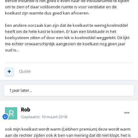
eerste instantie is het goed o even naar de inbouwruimte te kijken
om te zien of daar voldoende ruimte is voor ventilatie en de
koelkast zijn warmte dus goed kan afvoeren.
Een andere oorzaak kan zijn dat de koelkast te weinig koelmiddel
heeft om de hele kast te koelen. Er kan een blokkade in het
koelsysteem zitten of door een lek is koelmiddel weggelekt. Dit lijkt
me echter onwaarschijnlijk aangezien de koelkast nog geen jaar
oud is...
Quote
1 jaar later...
Rob
Geplaatst:
10 maart 2018
ook mijn koelkast wordt warm (Liebherr premium) deze wordt warm
aan de rechter zijden ook ik ben van mening dat dit niet klopt. het is