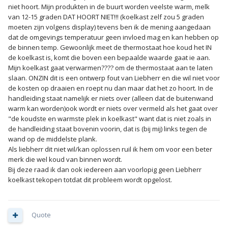
niet hoort. Mijn produkten in de buurt worden veelste warm, melk
van 12-15 graden DAT HOORT NIET!!! (koelkast zelf zou 5 graden
moeten zijn volgens display) tevens ben ik de mening aangedaan
dat de omgevings temperatuur geen invloed mag en kan hebben op
de binnen temp. Gewoonlijk meet de thermostaat hoe koud het IN
de koelkast is, komt die boven een bepaalde waarde gaat ie aan.
Mijn koelkast gaat verwarmen???? om de thermostaat aan te laten
slaan. ONZIN dit is een ontwerp fout van Liebherr en die wil niet voor
de kosten op draaien en roept nu dan maar dat het zo hoort. In de
handleiding staat namelijk er niets over (alleen dat de buitenwand
warm kan worden)ook wordt er niets over vermeld als het gaat over
"de koudste en warmste plek in koelkast" want dat is niet zoals in
de handleiding staat bovenin voorin, dat is (bij mij) links tegen de
wand op de middelste plank.
Als liebherr dit niet wil/kan oplossen ruil ik hem om voor een beter
merk die wel koud van binnen wordt.
Bij deze raad ik dan ook iedereen aan voorlopig geen Liebherr
koelkast tekopen totdat dit probleem wordt opgelost.
Quote