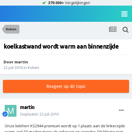
379.000+
Vergelijkingen
Koken
koelkastwand wordt warm aan binnenzijde
Door
martin
22 juli 2010
in
Koken
Reageer op dit topic
martin
Geplaatst:
22 juli 2010
Onze liebherr KS2944 premium wordt op 1 plaats aan de linkerzijde
warm. wel 10 graden meer als erboven en eronder. Dit lijkt me niet