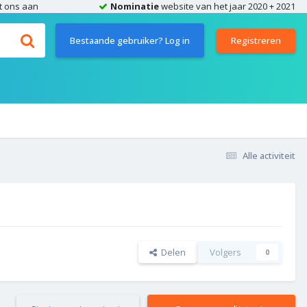
t ons aan
Nominatie
website van het jaar 2020 + 2021
Bestaande gebruiker? Log in
Registreren
Alle activiteit
Delen
Volgers
0