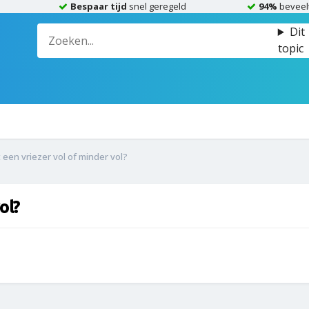
Bespaar tijd
snel geregeld
94%
beveel
Dit
topic
een vriezer vol of minder vol?
ol?