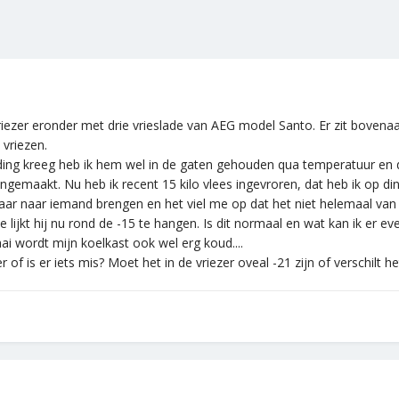
ezer eronder met drie vrieslade van AEG model Santo. Er zit bovenaan
vriezen.
ing kreeg heb ik hem wel in de gaten gehouden qua temperatuur en dan
ngemaakt. Nu heb ik recent 15 kilo vlees ingevroren, dat heb ik op 
aar naar iemand brengen en het viel me op dat het niet helemaal va
e lijkt hij nu rond de -15 te hangen. Is dit normaal en wat kan ik er
ai wordt mijn koelkast ook wel erg koud....
of is er iets mis? Moet het in de vriezer oveal -21 zijn of verschilt h