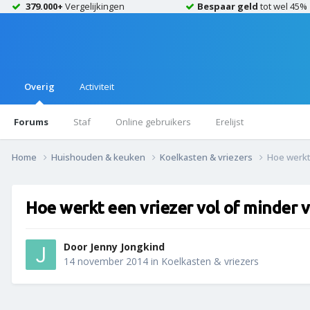
379.000+
Vergelijkingen
Bespaar geld
tot wel 45%
Overig
Activiteit
Forums
Staf
Online gebruikers
Erelijst
Home
Huishouden & keuken
Koelkasten & vriezers
Hoe werkt 
Hoe werkt een vriezer vol of minder v
Door
Jenny Jongkind
14 november 2014
in
Koelkasten & vriezers