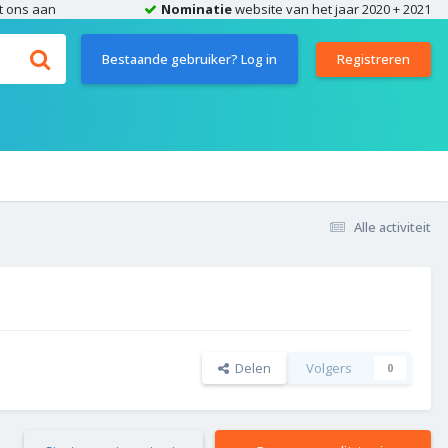
t ons aan
Nominatie
website van het jaar 2020 + 2021
Bestaande gebruiker? Log in
Registreren
Alle activiteit
Delen
Volgers
0