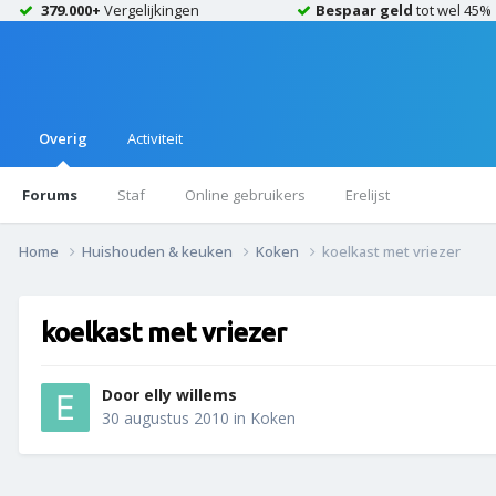
379.000+
Vergelijkingen
Bespaar geld
tot wel 45%
Overig
Activiteit
Forums
Staf
Online gebruikers
Erelijst
Home
Huishouden & keuken
Koken
koelkast met vriezer
koelkast met vriezer
Door
elly willems
30 augustus 2010
in
Koken