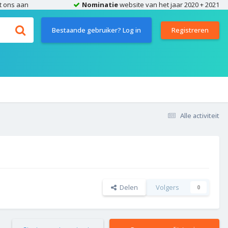
t ons aan
Nominatie
website van het jaar 2020 + 2021
Bestaande gebruiker? Log in
Registreren
Alle activiteit
Delen
Volgers
0