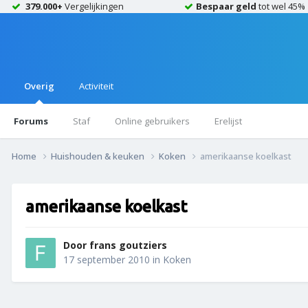
379.000+
Vergelijkingen
Bespaar geld
tot wel 45%
Overig
Activiteit
Forums
Staf
Online gebruikers
Erelijst
Home
Huishouden & keuken
Koken
amerikaanse koelkast
amerikaanse koelkast
Door
frans goutziers
17 september 2010
in
Koken