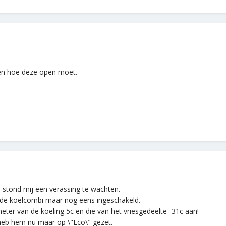
en hoe deze open moet.
 stond mij een verassing te wachten.
k de koelcombi maar nog eens ingeschakeld.
ter van de koeling 5c en die van het vriesgedeelte -31c aan!
 heb hem nu maar op \"Eco\" gezet.