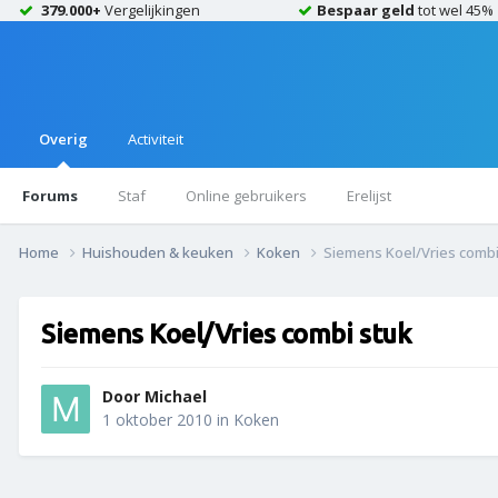
379.000+
Vergelijkingen
Bespaar geld
tot wel 45%
Overig
Activiteit
Forums
Staf
Online gebruikers
Erelijst
Home
Huishouden & keuken
Koken
Siemens Koel/Vries combi
Siemens Koel/Vries combi stuk
Door
Michael
1 oktober 2010
in
Koken