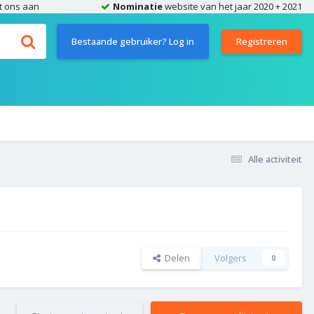
t ons aan
Nominatie
website van het jaar 2020 + 2021
Bestaande gebruiker? Log in
Registreren
Alle activiteit
Delen
Volgers
0