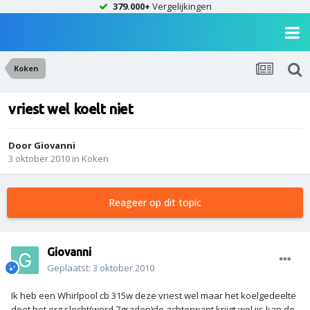
379.000+
Vergelijkingen
Koken
vriest wel koelt niet
Door
Giovanni
3 oktober 2010
in
Koken
Reageer op dit topic
Giovanni
Geplaatst:
3 oktober 2010
Ik heb een Whirlpool cb 315w deze vriest wel maar het koelgedeelte
doet het erg slecht(word 7graden)de achterwant krijgt wel ijs kan de