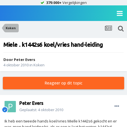
379.000+
Vergelijkingen
Koken
Miele . k1442s6 koel/vries hand-leiding
Door
Peter Evers
4 oktober 2010
in
Koken
Reageer op dit topic
Peter Evers
Geplaatst:
4 oktober 2010
Ik heb een tweede hands koel/vries Mielle k1442s6 gekocht en er
was geen hand leiding bij, als er een is laat het weten. k1442s6