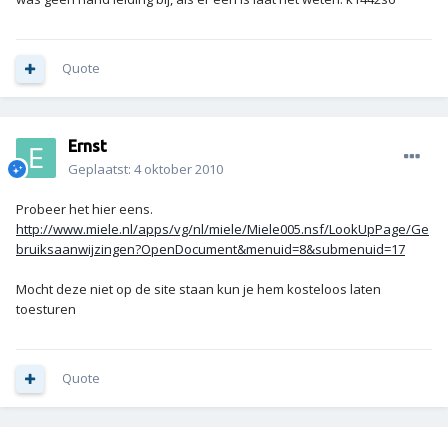
Quote
Ernst
Geplaatst:
4 oktober 2010
Probeer het hier eens.
http://www.miele.nl/apps/vg/nl/miele/Miele005.nsf/LookUpPage/Ge
bruiksaanwijzingen?OpenDocument&menuid=8&submenuid=17
Mocht deze niet op de site staan kun je hem kosteloos laten
toesturen
Quote