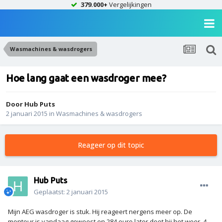
379.000+
Vergelijkingen
Wasmachines & wasdrogers
Hoe lang gaat een wasdroger mee?
Door
Hub Puts
2 januari 2015
in
Wasmachines & wasdrogers
Reageer op dit topic
Hub Puts
Geplaatst:
2 januari 2015
Mijn AEG wasdroger is stuk. Hij reageert nergens meer op. De
monteur is vandaag geweest en 284 euro later doet hij het weer. 4