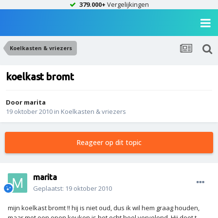
379.000+
Vergelijkingen
Koelkasten & vriezers
koelkast bromt
Door
marita
19 oktober 2010
in
Koelkasten & vriezers
Reageer op dit topic
marita
Geplaatst:
19 oktober 2010
mijn koelkast bromt !! hij is niet oud, dus ik wil hem graag houden,
maar met een open keuken is het echt heel vervelend. Hij doet t