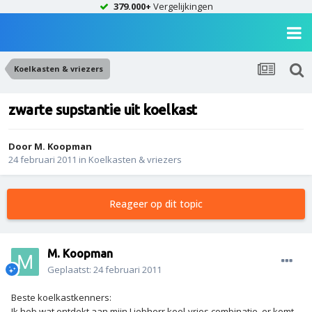
379.000+
Vergelijkingen
Koelkasten & vriezers
zwarte supstantie uit koelkast
Door
M. Koopman
24 februari 2011
in
Koelkasten & vriezers
Reageer op dit topic
M. Koopman
Geplaatst:
24 februari 2011
Beste koelkastkenners:
Ik heb wat ontdekt aan mijn Liebherr koel-vries combinatie, er komt