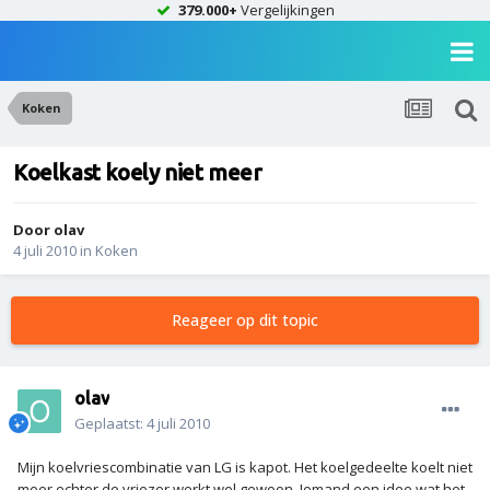
379.000+
Vergelijkingen
Koken
Koelkast koely niet meer
Door
olav
4 juli 2010
in
Koken
Reageer op dit topic
olav
Geplaatst:
4 juli 2010
Mijn koelvriescombinatie van LG is kapot. Het koelgedeelte koelt niet
meer echter de vriezer werkt wel gewoon. Iemand een idee wat het