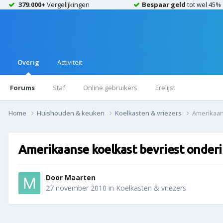
379.000+
Vergelijkingen
Bespaar geld
tot wel 45%
Overig
Activiteit
Forums
Staf
Online gebruikers
Erelijst
Home
Huishouden & keuken
Koelkasten & vriezers
Amerikaan
Amerikaanse koelkast bevriest onder
Door
Maarten
27 november 2010
in
Koelkasten & vriezers