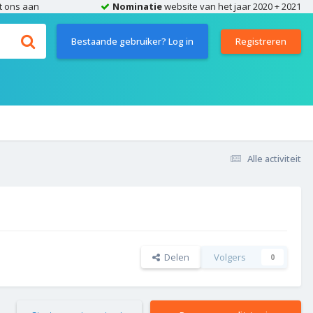
t ons aan
Nominatie
website van het jaar 2020 + 2021
Bestaande gebruiker? Log in
Registreren
Alle activiteit
Delen
Volgers
0