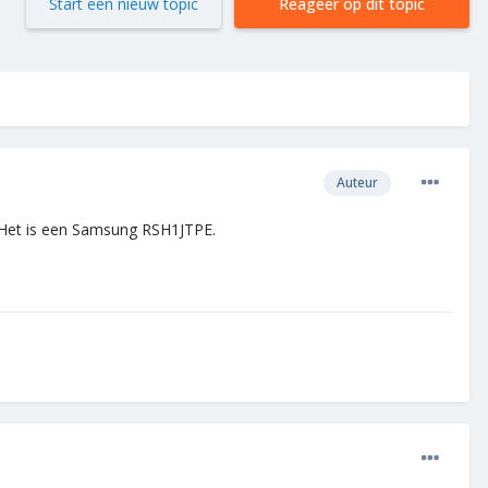
Start een nieuw topic
Reageer op dit topic
Auteur
. Het is een Samsung RSH1JTPE.