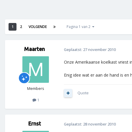
1
2
VOLGENDE
Pagina 1 van 2
Maarten
Geplaatst:
27 november 2010
Onze Amerikaanse koelkast vriest i
Enig idee wat er aan de hand is en
Members
Quote
1
Ernst
Geplaatst:
28 november 2010