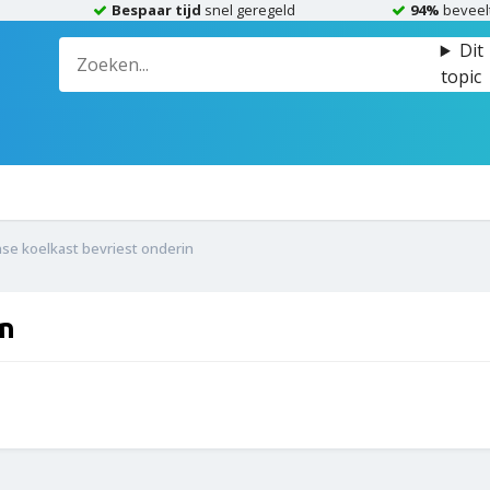
Bespaar tijd
snel geregeld
94%
beveel
Dit
topic
se koelkast bevriest onderin
in