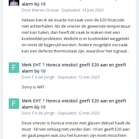
alarm bij-10
Door
Marvin Grouw
·
Geplaatst:
14 juni 2023
Helaas kan ik de exacte oorzaak voor de E20 foutcode
niet achterhalen. Als de vriezer de gewenste temperatuur
niet kan halen, dan heeft dit vaak te maken met een
koelmiddel probleem. Wellicht is er koelmiddel weggelekt
en moet dit bijgevuld worden. Andere mogelijke oorzaak
kan een defecte thermostaat zijn, waardoor het signaal...
Merk EHT ? Horeca vrieskist geeft E20 aan en geeft
alarm bij-10
Door
F A de jongh
·
Geplaatst:
12 mei 2023
Sorry is ANT
Merk EHT ? Horeca vrieskist geeft E20 aan en geeft
alarm bij-10
Door
F A de jongh
·
Geplaatst:
12 mei 2023
Deze vriezer is horeca vriezer met glazen deksel haalt de
must -18 niet omlaag niet verder dan -10 en geeft E20 aan
en gaat piepen wat zou het kunnen zijn moet misschien