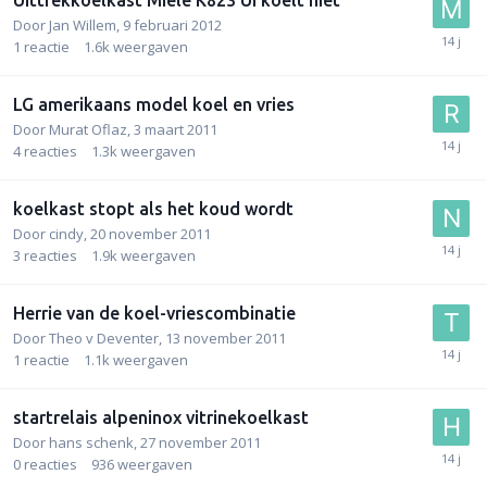
Door
Jan Willem
,
9 februari 2012
1
reactie
1.6k
weergaven
LG amerikaans model koel en vries
Door
Murat Oflaz
,
3 maart 2011
4
reacties
1.3k
weergaven
koelkast stopt als het koud wordt
Door
cindy
,
20 november 2011
3
reacties
1.9k
weergaven
Herrie van de koel-vriescombinatie
Door
Theo v Deventer
,
13 november 2011
1
reactie
1.1k
weergaven
startrelais alpeninox vitrinekoelkast
Door
hans schenk
,
27 november 2011
0
reacties
936
weergaven