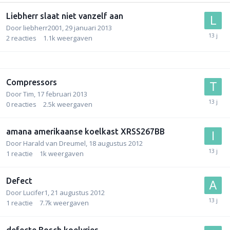
Liebherr slaat niet vanzelf aan
Door
liebherr2001
,
29 januari 2013
2
reacties
1.1k
weergaven
Compressors
Door
Tim
,
17 februari 2013
0
reacties
2.5k
weergaven
amana amerikaanse koelkast XRSS267BB
Door
Harald van Dreumel
,
18 augustus 2012
1
reactie
1k
weergaven
Defect
Door
Lucifer1
,
21 augustus 2012
1
reactie
7.7k
weergaven
defecte Bosch koelvries