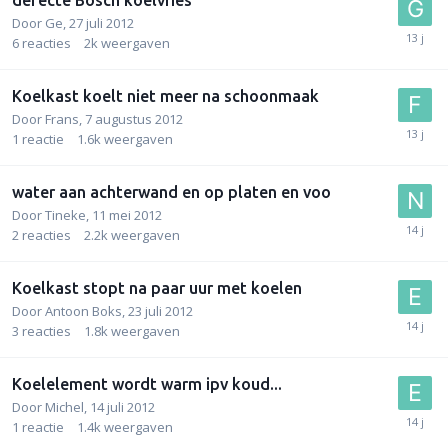
Door
Ge
,
27 juli 2012
6
reacties
2k
weergaven
Koelkast koelt niet meer na schoonmaak
Door
Frans
,
7 augustus 2012
1
reactie
1.6k
weergaven
water aan achterwand en op platen en voo
Door
Tineke
,
11 mei 2012
2
reacties
2.2k
weergaven
Koelkast stopt na paar uur met koelen
Door
Antoon Boks
,
23 juli 2012
3
reacties
1.8k
weergaven
Koelelement wordt warm ipv koud...
Door
Michel
,
14 juli 2012
1
reactie
1.4k
weergaven