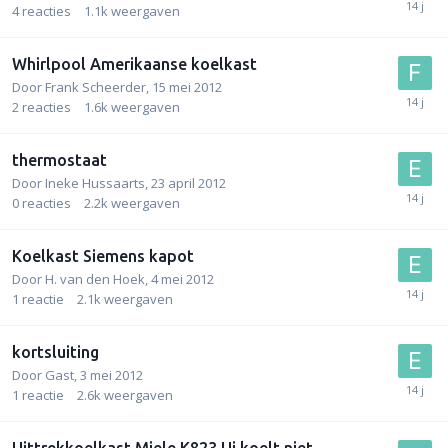
4
reacties
1.1k
weergaven
Whirlpool Amerikaanse koelkast
Door
Frank Scheerder
,
15 mei 2012
2
reacties
1.6k
weergaven
thermostaat
Door
Ineke Hussaarts
,
23 april 2012
0
reacties
2.2k
weergaven
Koelkast Siemens kapot
Door
H. van den Hoek
,
4 mei 2012
1
reactie
2.1k
weergaven
kortsluiting
Door
Gast
,
3 mei 2012
1
reactie
2.6k
weergaven
Uittrekkoelkast Miele K823 Ui koelt niet