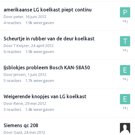
amerikaanse LG koelkast piept continu
Door
peter
,
16 juni 2012
4
reacties
1.9k
weergaven
Scheurtje in rubber van de deur koelkast
Door
T.Keijzer
,
24 april 2012
6
reacties
1.9k
weergaven
Ijsblokjes probleem Bosch KAN-58A50
Door
Jeroen
,
1 juni 2012
5
reacties
1.7k
weergaven
Weigerende knopjes van LG koelkast
Door
Rene
,
29 mei 2012
3
reacties
1.4k
weergaven
Siemens qc 208
Door
Gast
,
24 mei 2012