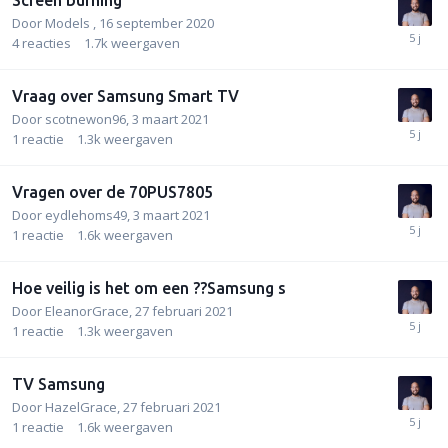
Door
Models
,
16 september 2020
4
reacties
1.7k
weergaven
Vraag over Samsung Smart TV
Door
scotnewon96
,
3 maart 2021
1
reactie
1.3k
weergaven
Vragen over de 70PUS7805
Door
eydlehoms49
,
3 maart 2021
1
reactie
1.6k
weergaven
Hoe veilig is het om een ??Samsung s
Door
EleanorGrace
,
27 februari 2021
1
reactie
1.3k
weergaven
TV Samsung
Door
HazelGrace
,
27 februari 2021
1
reactie
1.6k
weergaven