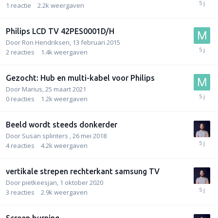
1
reactie
2.2k
weergaven
Philips LCD TV 42PES0001D/H
Door
Ron Hendriksen
,
13 februari 2015
2
reacties
1.4k
weergaven
Gezocht: Hub en multi-kabel voor Philips
Door
Marius
,
25 maart 2021
0
reacties
1.2k
weergaven
Beeld wordt steeds donkerder
Door
Susan splinters
,
26 mei 2018
4
reacties
4.2k
weergaven
vertikale strepen rechterkant samsung TV
Door
pietkeesjan
,
1 oktober 2020
3
reacties
2.9k
weergaven
Screen burning