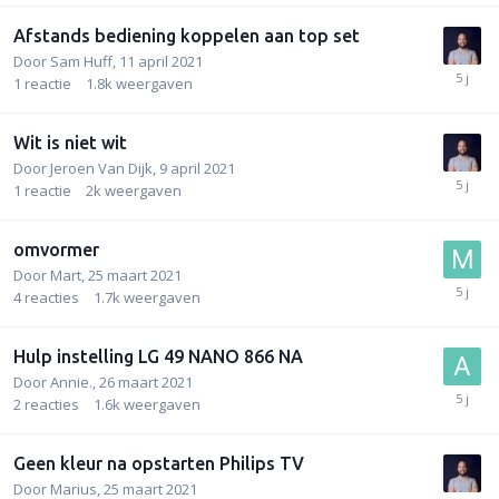
Afstands bediening koppelen aan top set
Door
Sam Huff
,
11 april 2021
1
reactie
1.8k
weergaven
Wit is niet wit
Door
Jeroen Van Dijk
,
9 april 2021
1
reactie
2k
weergaven
omvormer
Door
Mart
,
25 maart 2021
4
reacties
1.7k
weergaven
Hulp instelling LG 49 NANO 866 NA
Door
Annie.
,
26 maart 2021
2
reacties
1.6k
weergaven
Geen kleur na opstarten Philips TV
Door
Marius
,
25 maart 2021