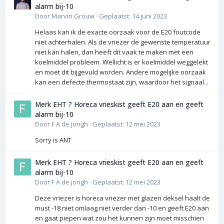
alarm bij-10
Door
Marvin Grouw
·
Geplaatst:
14 juni 2023
Helaas kan ik de exacte oorzaak voor de E20 foutcode
niet achterhalen. Als de vriezer de gewenste temperatuur
niet kan halen, dan heeft dit vaak te maken met een
koelmiddel probleem. Wellicht is er koelmiddel weggelekt
en moet dit bijgevuld worden. Andere mogelijke oorzaak
kan een defecte thermostaat zijn, waardoor het signaal...
Merk EHT ? Horeca vrieskist geeft E20 aan en geeft
alarm bij-10
Door
F A de jongh
·
Geplaatst:
12 mei 2023
Sorry is ANT
Merk EHT ? Horeca vrieskist geeft E20 aan en geeft
alarm bij-10
Door
F A de jongh
·
Geplaatst:
12 mei 2023
Deze vriezer is horeca vriezer met glazen deksel haalt de
must -18 niet omlaag niet verder dan -10 en geeft E20 aan
en gaat piepen wat zou het kunnen zijn moet misschien