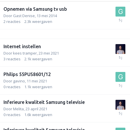
Opnemen via Samsung tv usb
Door
Gast Denise
,
13 mei 2014
2
reacties
2.3k
weergaven
Internet instellen
Door
kees tramper
,
23 mei 2021
3
reacties
2.1k
weergaven
Philips 55PUS8601/12
Door
gavino
,
11 mei 2021
0
reacties
1.1k
weergaven
Inferieure kwaliteit Samsung televisie
Door
Melita
,
23 april 2021
0
reacties
1.6k
weergaven
Inferieure kwaliteit Samsung televisie