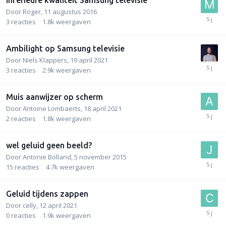
Door
Roger
,
11 augustus 2016
3
reacties
1.8k
weergaven
Ambilight op Samsung televisie
Door
Niels Klappers
,
19 april 2021
3
reacties
2.9k
weergaven
Muis aanwijzer op scherm
Door
Antoine Lombaerts
,
18 april 2021
2
reacties
1.8k
weergaven
wel geluid geen beeld?
Door
Antonie Bolland
,
5 november 2015
15
reacties
4.7k
weergaven
Geluid tijdens zappen
Door
celly
,
12 april 2021
0
reacties
1.9k
weergaven